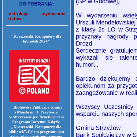
(SP w Godowej).
DO POBRANIA:
Instrukcja wydawania
W wydarzeniu wzięł
kodów
Urszuli Mendelowskiej
z klasy 2c LO w Strz
przyznały nagrody p
"Kraszewski. Komputery dla
bibliotek 2024"
Drozd.
Serdecznie gratuluje
wykazali się talen
humoru.
Bardzo dziękujemy d
opiekunom za przygot
zaangażowanie w reali
Wszyscy Uczestnicy z
Biblioteka Publiczna Gminy
i Miasta im. J. Przybosia
wsparciu naszych spo
w Strzyżowie jest Beneficjentem
Programu Instytutu Książki
„Kraszewski. Komputery dla
Gmina Strzyżów
bibliotek”. Celem programu jest
Bank Spółdzielczy w S
zapewnienie zrównoważonego