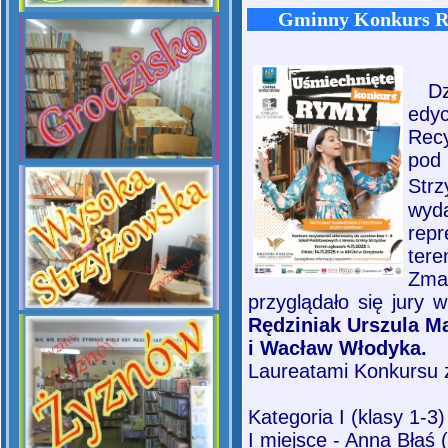
Gminny Konkurs Re
Dz
ed
Rec
pod
Str
wyda
rep
tere
Zma
przyglądało się jury w
Rędziniak Urszula M
i Wacław Włodyka.
Laureatami Konkursu z
Kategoria I (klasy 1-3)
I miejsce - Anna Błaś 