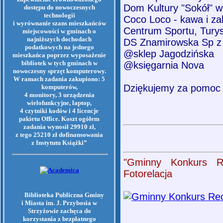
Dom Kultury "Sokół" w
dostępu do nowoczesnych
technologii
Coco Loco - kawa i z
i wyrównanie szans mieszkańców
Centrum Sportu, Turyst
miejscowości w gminach o
najniższych dochodach
DS Znamirowska Sp z
podatkowych na jednego
@sklep Jagodzińska
mieszkańca poprzez wyposażenie
bibliotek w tych gminach w
@księgarnia Nova
nowoczesny sprzęt komputerowy.
W ramach zadania zakupiono: 5
Dziękujemy za pomoc i
komputerów,
4 monitory, 3 urządzenia
wielofunkcyjne, laptop,
4 czytniki kodów i 4 licencje
pakietu Office. Koszt ogółem
zadania wynosił 29910 zł,
z tego 25210 zł dofinansowania
z Instytutu Książki”
"Gminny Konkurs Re
Fotorelacja
Biblioteka Publiczna Gminy
i Miasta im. J. Przybosia w
Strzyżowie zachęca do
korzystania z bezpłatnego