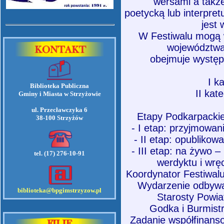
wersami a także
poetycką lub interpret
jest 
W Festiwalu mogą 
województwa
obejmuje występ
I k
Biblioteka Publiczna
II kat
Gminy i Miasta w Strzyżowie
ul. Przecławczyka 6
Etapy Podkarpackieg
38-100 Strzyżów
- I etap: przyjmowan
- II etap: opublikowa
- III etap: na żywo –
tel. (17) 276-10-91
werdyktu i wrę
Koordynator Festiwalu
Wydarzenie odbywa
biblioteka@bpgimstrzyzow.pl
Starosty Powia
Godka i Burmistr
Zadanie współfinans