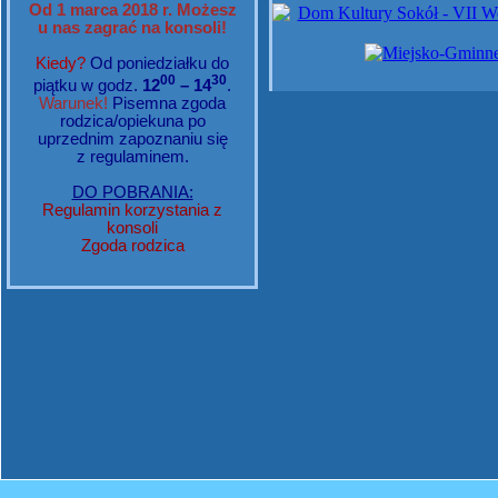
Od 1 marca 2018 r. Możesz
u nas zagrać na konsoli!
Kiedy?
Od poniedziałku do
00
30
piątku w godz.
12
– 14
.
Warunek!
Pisemna zgoda
rodzica/opiekuna po
uprzednim zapoznaniu się
z regulaminem.
DO POBRANIA:
Regulamin korzystania z
konsoli
Zgoda rodzica