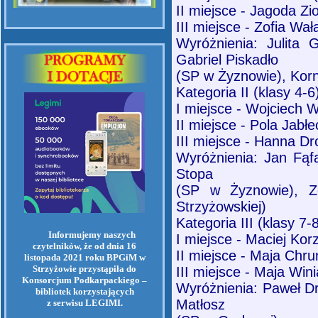
II miejsce - Jagoda Zi
III miejsce - Zofia Wa
Wyróżnienia: Julita
Gabriel Piskadło
(SP w Żyznowie), Kor
Kategoria II (klasy 4-6
I miejsce - Wojciech 
II miejsce - Pola Jabł
III miejsce - Hanna D
Wyróżnienia: Jan Fąf
Stopa
(SP w Żyznowie), Z
Strzyżowskiej)
Kategoria III (klasy 7-
Informujemy naszych
I miejsce - Maciej Kor
czytelników, że od dnia 16
II miejsce - Maja Chr
listopada 2021 roku BPGiM w
Strzyżowie przystąpiła do
III miejsce - Maja Wi
Konsorcjum Podkarpackiego –
Wyróżnienia: Paweł D
bibliotek korzystających
Matłosz
z serwisu LEGIMI.