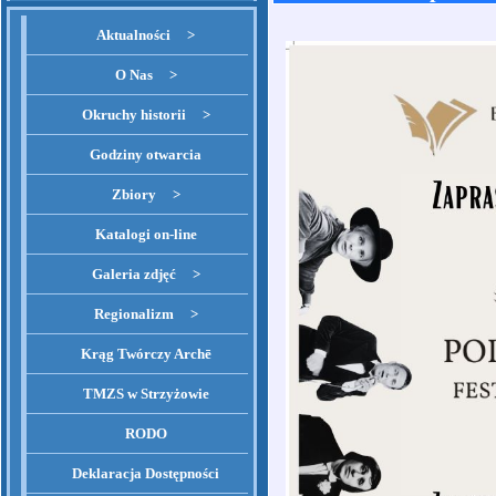
Aktualności >
O Nas >
Okruchy historii >
Godziny otwarcia
Zbiory >
Katalogi on-line
Galeria zdjęć >
Regionalizm >
Krąg Twórczy Archē
TMZS w Strzyżowie
RODO
Deklaracja Dostępności