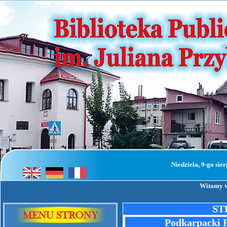
Niedziela, 9-go si
Witamy w
ST
Podkarpacki F